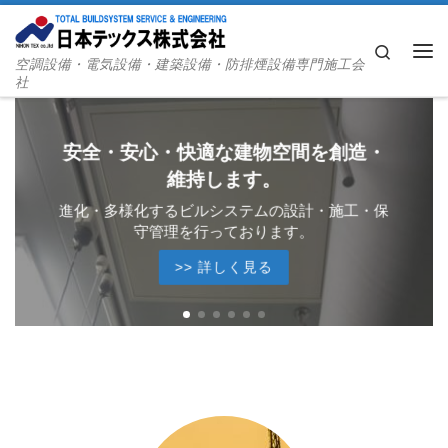
Skip to content
Search
空調設備・電気設備・建築設備・防排煙設備専門施工会
Me
社
安全・安心・快適な建物空間を創造・
維持します。
進化・多様化するビルシステムの設計・施工・保
守管理を行っております。
>> 詳しく見る