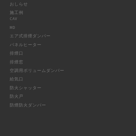
おしらせ
施工例
CAV
MD
エア式排煙ダンパー
パネルヒーター
排煙口
排煙窓
空調用ボリュームダンパー
給気口
防火シャッター
防火戸
防煙防火ダンパー