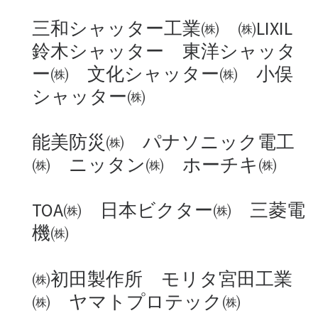
三和シャッター工業㈱ ㈱LIXIL
鈴木シャッター 東洋シャッタ
ー㈱ 文化シャッター㈱ 小俣
シャッター㈱
能美防災㈱ パナソニック電工
㈱ ニッタン㈱ ホーチキ㈱
TOA㈱ 日本ビクター㈱ 三菱電
機㈱
㈱初田製作所 モリタ宮田工業
㈱ ヤマトプロテック㈱