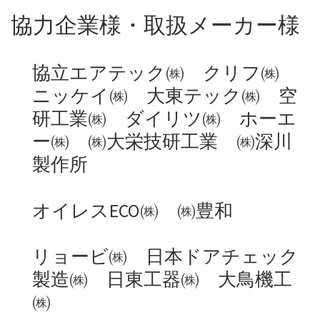
協力企業様・取扱メーカー様
協立エアテック㈱ クリフ㈱
ニッケイ㈱ 大東テック㈱ 空
研工業㈱ ダイリツ㈱ ホーエ
ー㈱ ㈱大栄技研工業 ㈱深川
製作所
オイレスECO㈱ ㈱豊和
リョービ㈱ 日本ドアチェック
製造㈱ 日東工器㈱ 大鳥機工
㈱