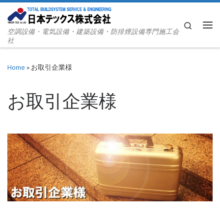
Skip to content
Search
空調設備・電気設備・建築設備・防排煙設備専門施工会
Me
社
Home
»
お取引企業様
お取引企業様