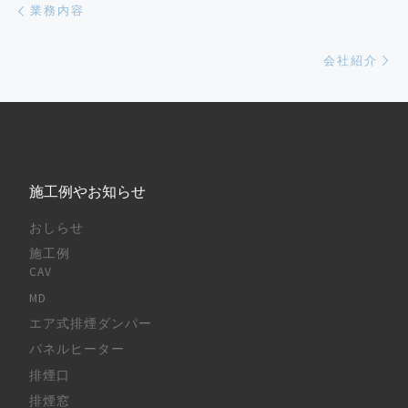
Post navigation
業務内容
Ne
会社紹介
施工例やお知らせ
おしらせ
施工例
CAV
MD
エア式排煙ダンパー
パネルヒーター
排煙口
排煙窓