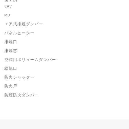
CAV
MD
エア式排煙ダンパー
パネルヒーター
排煙口
排煙窓
空調用ボリュームダンパー
給気口
防火シャッター
防火戸
防煙防火ダンパー
Previous post