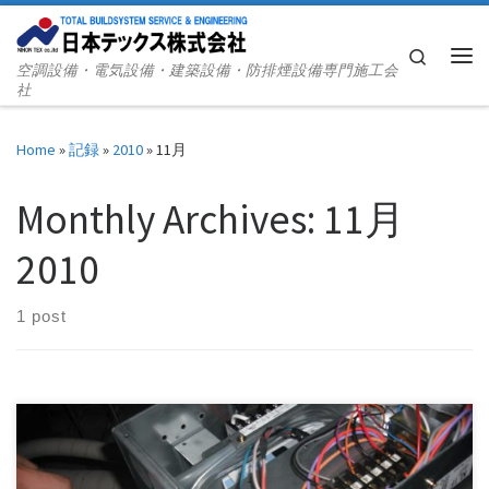
Skip to content
Search
空調設備・電気設備・建築設備・防排煙設備専門施工会
Me
社
Home
»
記録
»
2010
»
11月
Monthly Archives:
11月
2010
1 post