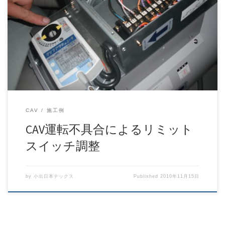
CAVの運転が不具合を起こしておりました。原因はリミット
スイッチの調整がうまく行ってなかったことによ […]
CAV
施工例
CAV運転不具合によるリミット
スイッチ調整
by
小出日本テックス
Published
2010年11月15日