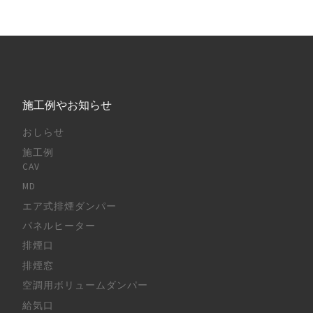
施工例やお知らせ
おしらせ
施工例
CAV
MD
エア式排煙ダンパー
パネルヒーター
排煙口
排煙窓
空調用ボリュームダンパー
給気口