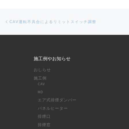
Post navigation
Previous post
CAV運転不具合によるリミットスイッチ調整
施工例やお知らせ
おしらせ
施工例
CAV
MD
エア式排煙ダンパー
パネルヒーター
排煙口
排煙窓