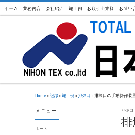
ホーム
Skip to content
業務内容
会社紹介
施工例
お取引企業様
お問い
Home
»
記録
»
施工例
»
排煙口
»
排煙口の手動操作装
メニュー
排煙口
排
ホーム