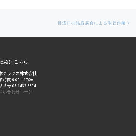
Ne
排煙口の結露腐食による取替作業
連絡はこちら
本テックス株式会社
時間 9:00～17:00
番号 06-6463-5534
問い合わせページ