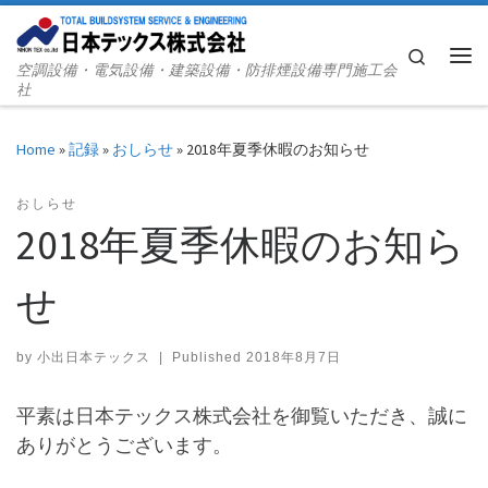
Skip to content
Search
空調設備・電気設備・建築設備・防排煙設備専門施工会
Me
社
Home
»
記録
»
おしらせ
»
2018年夏季休暇のお知らせ
おしらせ
2018年夏季休暇のお知ら
せ
by
小出日本テックス
|
Published
2018年8月7日
平素は日本テックス株式会社を御覧いただき、誠に
ありがとうございます。