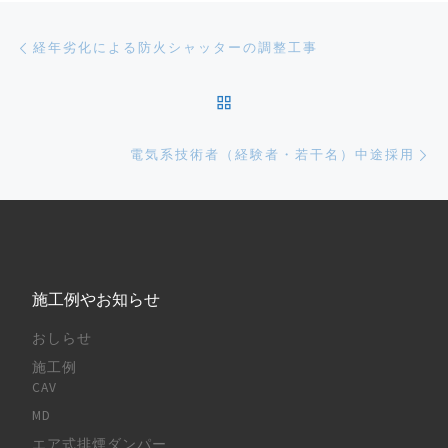
Post navigation
Previous post
経年劣化による防火シャッターの調整工事
BACK TO POST LIST
Ne
電気系技術者（経験者・若干名）中途採用
施工例やお知らせ
おしらせ
施工例
CAV
MD
エア式排煙ダンパー