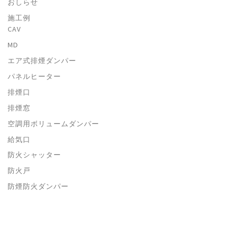
おしらせ
施工例
CAV
MD
エア式排煙ダンパー
パネルヒーター
排煙口
排煙窓
空調用ボリュームダンパー
給気口
防火シャッター
防火戸
防煙防火ダンパー