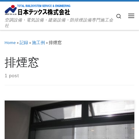
Skip to content
Search
空調設備・電気設備・建築設備・防排煙設備専門施工会
Me
社
Home
»
記録
»
施工例
»
排煙窓
排煙窓
1 post
排煙窓の手動操作装置で開ける事は出来るんですが、閉めら