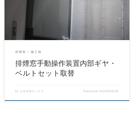
れなくなりました。
排煙窓
施工例
排煙窓手動操作装置内部ギヤ・
ベルトセット取替
by
小出日本テックス
Published
2010年9月4日