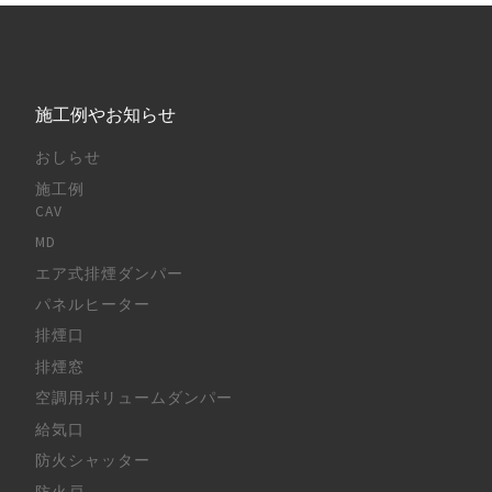
施工例やお知らせ
おしらせ
施工例
CAV
MD
エア式排煙ダンパー
パネルヒーター
排煙口
排煙窓
空調用ボリュームダンパー
給気口
防火シャッター