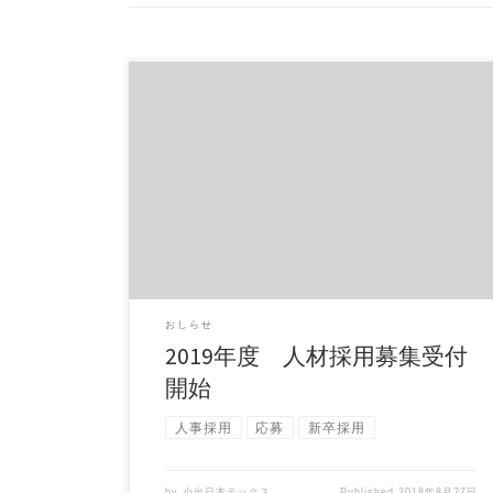
平成30年9月3日より、2019年度の人材採用の応募
受付を開始いたします。 ご応募は、「採用情報」
の […]
おしらせ
2019年度 人材採用募集受付
開始
人事採用
応募
新卒採用
by
小出日本テックス
Published
2018年8月27日