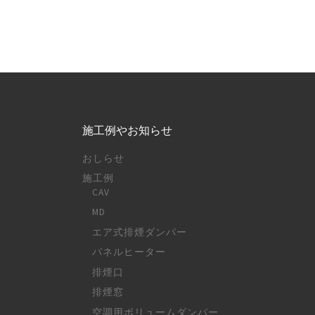
施工例やお知らせ
おしらせ
施工例
CAV
MD
エア式排煙ダンパー
パネルヒーター
排煙口
排煙窓
空調用ボリュームダンパー