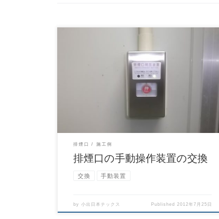
撮影：平成24年7月25日（水） 排煙口の手動操作
装置を交換する作業です。 ここで正しく稼働して
くれ […]
排煙口
施工例
排煙口の手動操作装置の交換
交換
手動装置
by
小出日本テックス
Published
2012年7月25日