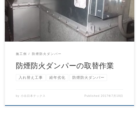
って交換する必要があったケースです。 排 […]
施工例
防煙防火ダンパー
防煙防火ダンパーの取替作業
入れ替え工事
経年劣化
防煙防火ダンパー
by
小出日本テックス
Published
2017年7月19日