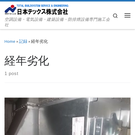
Skip to content
Search
空調設備・電気設備・建築設備・防排煙設備専門施工会
Me
社
Home
»
記録
»
経年劣化
経年劣化
1 post
撮影：平成29年7月19日（水） ダンパー本体が経年劣化によ