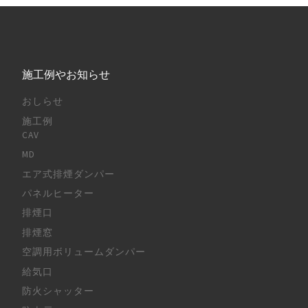
施工例やお知らせ
おしらせ
施工例
CAV
MD
エア式排煙ダンパー
パネルヒーター
排煙口
排煙窓
空調用ボリュームダンパー
給気口
防火シャッター