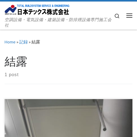
Skip to content
Search
空調設備・電気設備・建築設備・防排煙設備専門施工会
Me
社
Home
»
記録
»
結露
結露
1 post
撮影：平成24年9月10日（月） 結露が原因で腐食してしまっ