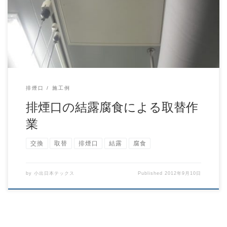
た排煙口の交換作業です。 こちらの排煙口 […]
排煙口
施工例
排煙口の結露腐食による取替作
業
交換
取替
排煙口
結露
腐食
by
小出日本テックス
Published
2012年9月10日