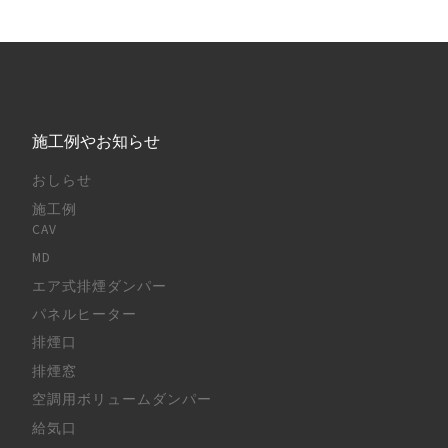
施工例やお知らせ
おしらせ
施工例
CAV
MD
エア式排煙ダンパー
パネルヒーター
排煙口
排煙窓
空調用ボリュームダンパー
給気口