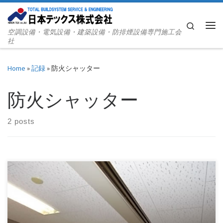
Skip to content
Search
空調設備・電気設備・建築設備・防排煙設備専門施工会
Me
社
Home
»
記録
»
防火シャッター
防火シャッター
2 posts
エレベーターホールの防火シャッター調整工事 撮影：平成