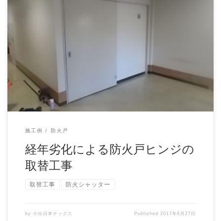
防火戸の不具合です。 防火戸を「使わない」ということ
は、実はいいことです。いざというこ […]
施工例
防火戸
経年劣化による防火戸ヒンジの
取替工事
取替工事
防火シャッター
by
小出日本テックス
Published
2017年8月27日