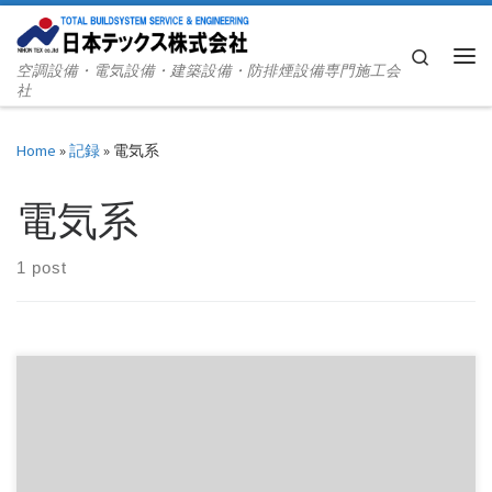
Skip to content
Search
空調設備・電気設備・建築設備・防排煙設備専門施工会
Me
社
Home
»
記録
»
電気系
電気系
1 post
電気系技術者の中途採用の応募を受け付けております。 ご