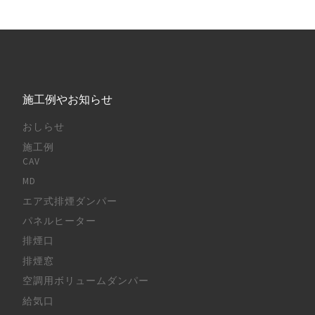
施工例やお知らせ
おしらせ
施工例
CAV
MD
エア式排煙ダンパー
パネルヒーター
排煙口
排煙窓
空調用ボリュームダンパー
給気口